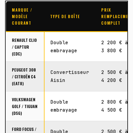
MARQUE /
PRIX
MODÈLE
TYPE DE BOÎTE
REMPLACEMEN
COURANT
COMPLET
RENAULT CLIO
Double
2 200 € à
/ CAPTUR
embrayage
3 800 €
(EDC)
PEUGEOT 308
Convertisseur
2 500 € à
/ CITROËN C4
Aisin
4 200 €
(EAT8)
VOLKSWAGEN
Double
2 800 € à
GOLF / TIGUAN
embrayage
4 500 €
(DSG)
FORD FOCUS /
Double
2 500 € à