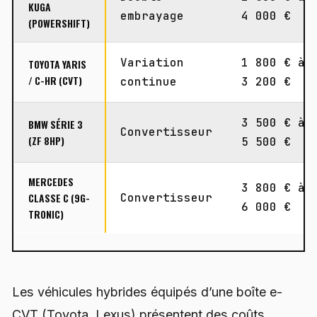
KUGA
embrayage
4 000 €
(POWERSHIFT)
Variation
1 800 € à
TOYOTA YARIS
/ C-HR (CVT)
continue
3 200 €
3 500 € à
BMW SÉRIE 3
Convertisseur
(ZF 8HP)
5 500 €
MERCEDES
3 800 € à
CLASSE C (9G-
Convertisseur
6 000 €
TRONIC)
Les véhicules hybrides équipés d’une boîte e-
CVT (Toyota, Lexus) présentent des coûts