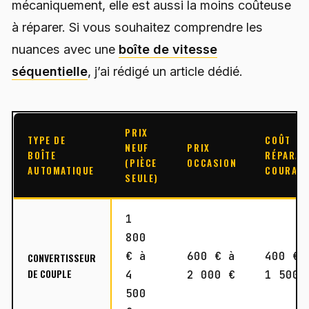
mécaniquement, elle est aussi la moins coûteuse
à réparer. Si vous souhaitez comprendre les
nuances avec une
boîte de vitesse
séquentielle
, j’ai rédigé un article dédié.
PRIX
TYPE DE
COÛT
NEUF
PRIX
BOÎTE
RÉPARAT
(PIÈCE
OCCASION
AUTOMATIQUE
COURAN
SEULE)
1
800
€ à
600 € à
400 € 
CONVERTISSEUR
DE COUPLE
4
2 000 €
1 500 
500