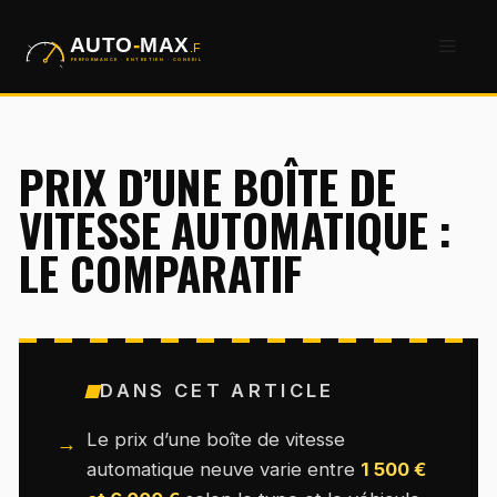
Aller
Men
au
contenu
PRIX D’UNE BOÎTE DE
VITESSE AUTOMATIQUE :
LE COMPARATIF
DANS CET ARTICLE
Le prix d’une boîte de vitesse
automatique neuve varie entre
1 500 €