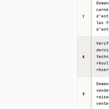
Deman
carne
7
d’ent
les f
d’ent
Vérif
derni
8
techn
résul
réser
Deman
vende
9
raiso
vente