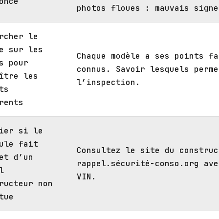
once
photos floues : mauvais signe
rcher le
e sur les
Chaque modèle a ses points fa
s pour
connus. Savoir lesquels perme
ître les
l’inspection.
ts
rents
ier si le
ule fait
Consultez le site du construc
et d’un
rappel.sécurité-conso.org ave
l
VIN.
ructeur non
tue