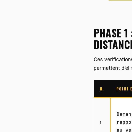
PHASE 1 
DISTANC
Ces verificatio
permettent d’eli
N.
POINT 
Deman
1
rappo
au ve