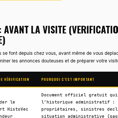
: AVANT LA VISITE (VERIFICATI
E)
ns se font depuis chez vous, avant même de vous deplace
miner les annonces douteuses et de préparer votre visit
DE VÉRIFICATION
POURQUOI C’EST IMPORTANT
Document officiel gratuit qui
der le
l’historique administratif : 
rt HistoVec
propriétaires, sinistres decl
ndeur
situation administrative (gag