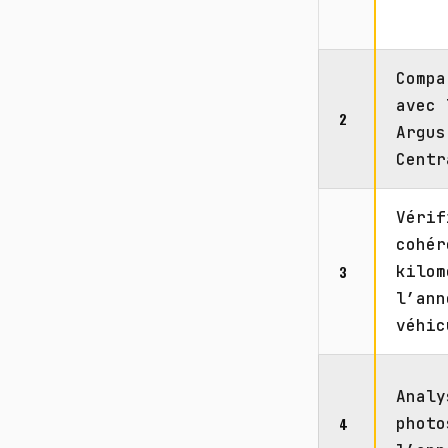
Compa
avec 
2
Argus
Centr
Vérif
cohér
3
kilom
l’ann
véhic
Analy
4
photo