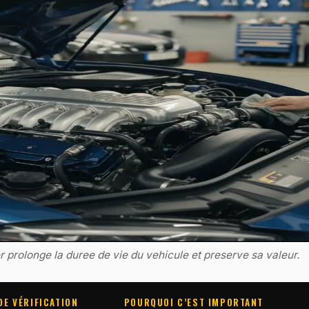
er prolonge la duree de vie du vehicule et preserve sa valeur.
DE VÉRIFICATION
POURQUOI C’EST IMPORTANT