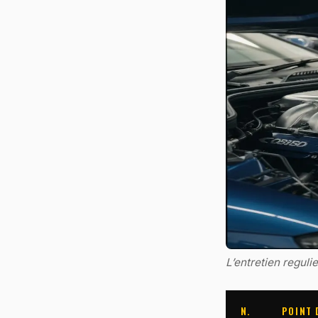
L’entretien reguli
N.
POINT 