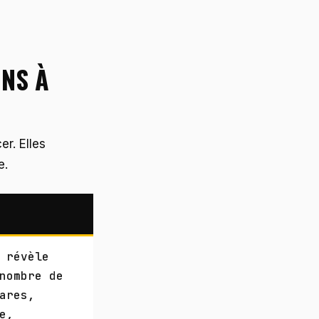
ONS À
r. Elles
e.
 révèle
nombre de
ares,
e,