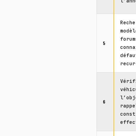
l’ann
Reche
modèl
forum
5
conna
défau
recur
Vérif
véhic
l’obj
6
rappe
const
effec