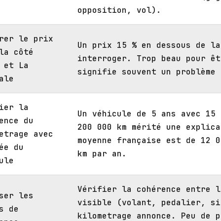
opposition, vol).
rer le prix
Un prix 15 % en dessous de la
la côté
interroger. Trop beau pour êt
 et La
signifie souvent un problème 
ale
ier la
Un véhicule de 5 ans avec 15 
ence du
200 000 km mérité une explica
etrage avec
moyenne française est de 12 0
ée du
km par an.
ule
Vérifier la cohérence entre l
ser les
visible (volant, pedalier, si
s de
kilometrage annonce. Peu de p