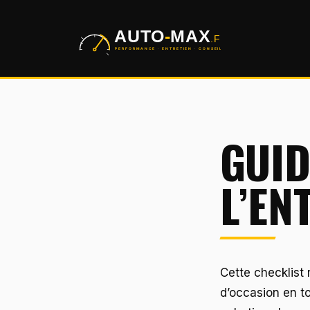
Aller
au
contenu
GUID
L’EN
Cette checklist 
d’occasion en to