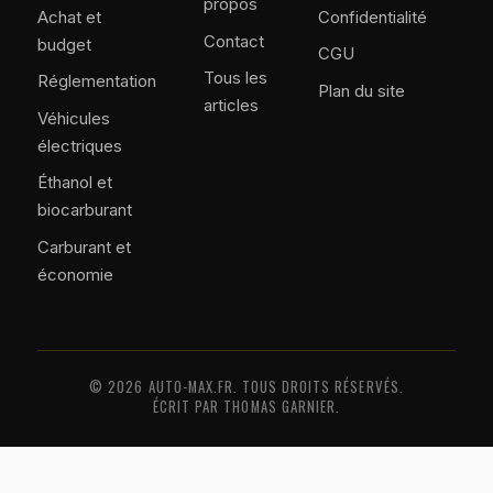
propos
Achat et
Confidentialité
Contact
budget
CGU
Tous les
Réglementation
Plan du site
articles
Véhicules
électriques
Éthanol et
biocarburant
Carburant et
économie
© 2026 AUTO-MAX.FR. TOUS DROITS RÉSERVÉS.
ÉCRIT PAR THOMAS GARNIER.