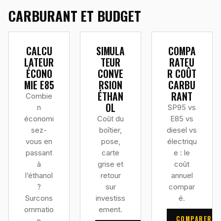
CARBURANT ET BUDGET
CALCU
SIMULA
COMPA
LATEUR
TEUR
RATEU
ÉCONO
CONVE
R COÛT
MIE E85
RSION
CARBU
ÉTHAN
RANT
Combie
OL
n
SP95 vs
économi
Coût du
E85 vs
sez-
boîtier,
diesel vs
vous en
pose,
électriqu
passant
carte
e : le
à
grise et
coût
l’éthanol
retour
annuel
?
sur
compar
Surcons
investiss
é.
ommatio
ement.
COMPARER