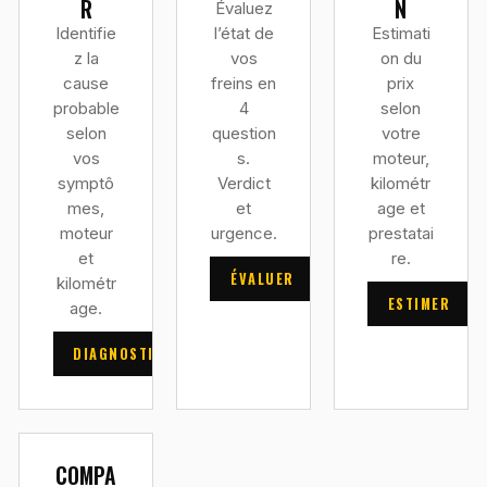
R
N
Évaluez
Identifie
l’état de
Estimati
z la
vos
on du
cause
freins en
prix
probable
4
selon
selon
question
votre
vos
s.
moteur,
symptô
Verdict
kilométr
mes,
et
age et
moteur
urgence.
prestatai
et
re.
ÉVALUER
kilométr
ESTIMER
age.
DIAGNOSTIQUER
COMPA