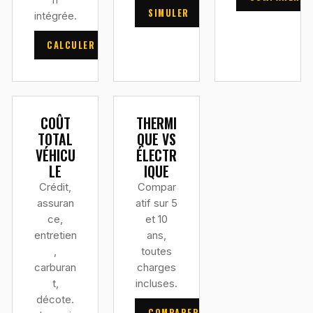
n
SIMULER
intégrée.
CALCULER
COÛT
THERMI
TOTAL
QUE VS
VÉHICU
ÉLECTR
LE
IQUE
Crédit,
Compar
assuran
atif sur 5
ce,
et 10
entretien
ans,
,
toutes
carburan
charges
t,
incluses.
décote.
COMPARER