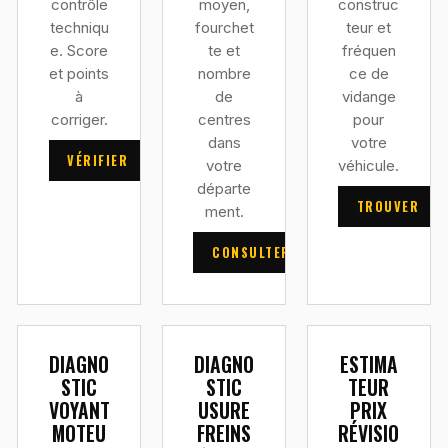
contrôle
moyen,
construc
techniqu
fourchet
teur et
e. Score
te et
fréquen
et points
nombre
ce de
à
de
vidange
corriger.
centres
pour
dans
votre
VÉRIFIER
votre
véhicule.
départe
TROUVER
ment.
CONSULTER
DIAGNO
DIAGNO
ESTIMA
STIC
STIC
TEUR
VOYANT
USURE
PRIX
MOTEU
FREINS
RÉVISIO