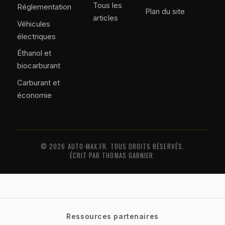
Tous les
Réglementation
Plan du site
articles
Véhicules
électriques
Éthanol et
biocarburant
Carburant et
économie
© 2026 AUTO-MAX.FR. TOUS DROITS RÉSERVÉS.
ÉCRIT PAR THOMAS GARNIER.
Ressources partenaires