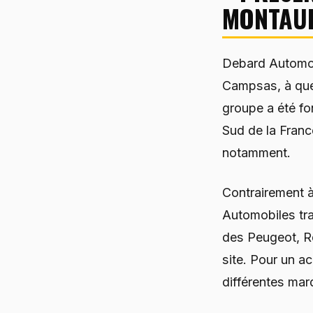
MONTAU
Debard Automob
Campsas, à que
groupe a été f
Sud de la Fran
notamment.
Contrairement à
Automobiles tra
des Peugeot, R
site. Pour un a
différentes mar