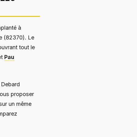
planté à
e (82370). Le
uvrant tout le
et
Pau
, Debard
 vous proposer
 sur un même
omparez