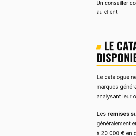
Un conseiller c
au client
LE CAT
DISPONI
Le catalogue n
marques général
analysant leur o
Les
remises su
généralement en
à 20 000 € en 