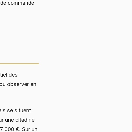
on de commande
iel des
 pu observer en
is se situent
ur une citadine
7 000 €. Sur un