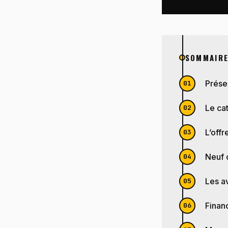
SOMMAIR
Prése
Le ca
L’off
Neuf 
Les a
Finan