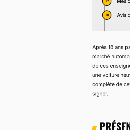
Mes c
Avis c
Après 18 ans pa
marché automob
de ces enseigne
une voiture neu
complète de cet
signer.
PRÉSE