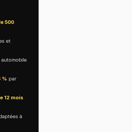
de 500
es et
e automobile
5 %
par
e 12 mois
daptées à