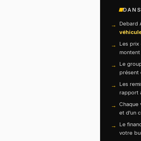
DANS
Debard 
véhicul
Les prix
montent s
Le grou
présent 
Les remi
rapport 
Chaque v
et d’un 
Le finan
votre b