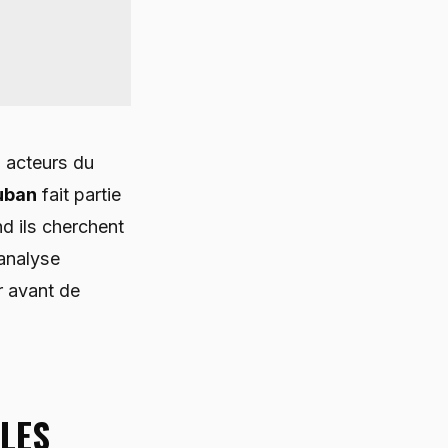
 acteurs du
uban
fait partie
d ils cherchent
 analyse
r avant de
LES