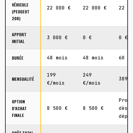
VÉHICULE
22 000 €
22 000 €
22 0
(PEUGEOT
208)
APPORT
3 000 €
0 €
0 €
INITIAL
DURÉE
48 mois
48 mois
60 m
199
249
MENSUALITÉ
389 
€/mois
€/mois
Prop
OPTION
D’ACHAT
8 500 €
8 500 €
dès 
FINALE
dépa
COÛT TOTAL