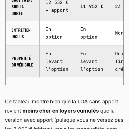
12 552 €
SUR LA
11 952 €
23 3
+ apport
DURÉE
En
En
ENTRETIEN
Non
INCLUS
option
option
En
En
Oui,
PROPRIÉTÉ
levant
levant
fin 
DU VÉHICULE
l’option
l’option
créd
Ce tableau montre bien que la LOA sans apport
revient
moins cher en loyers cumulés
que la
version avec apport (puisque vous ne versez pas