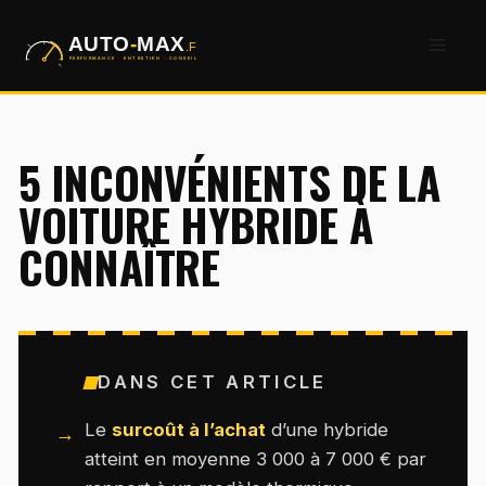
Aller
Men
au
contenu
5 INCONVÉNIENTS DE LA
VOITURE HYBRIDE À
CONNAÎTRE
DANS CET ARTICLE
Le
surcoût à l’achat
d’une hybride
atteint en moyenne 3 000 à 7 000 € par