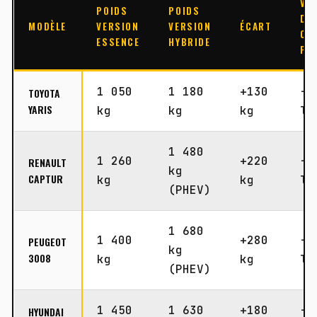
VO
POIDS
POIDS
DE
MODÈLE
VERSION
VERSION
ÉCART
CO
ESSENCE
HYBRIDE
PE
1 050
1 180
+130
-2
TOYOTA
YARIS
kg
kg
kg
li
1 480
1 260
+220
-8
RENAULT
kg
CAPTUR
kg
kg
li
(PHEV)
1 680
1 400
+280
-1
PEUGEOT
kg
3008
kg
kg
li
(PHEV)
1 450
1 630
+180
-4
HYUNDAI