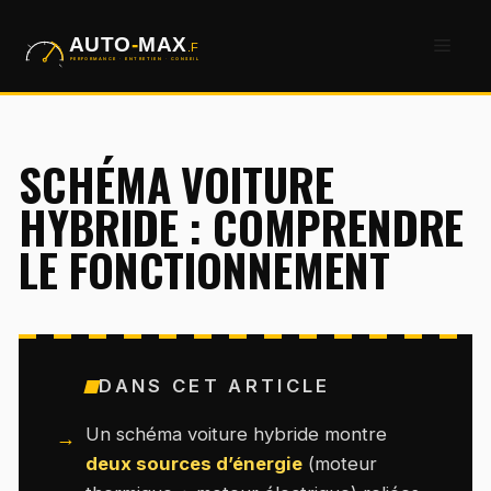
Aller
Men
au
contenu
SCHÉMA VOITURE
HYBRIDE : COMPRENDRE
LE FONCTIONNEMENT
DANS CET ARTICLE
Un schéma voiture hybride montre
deux sources d’énergie
(moteur