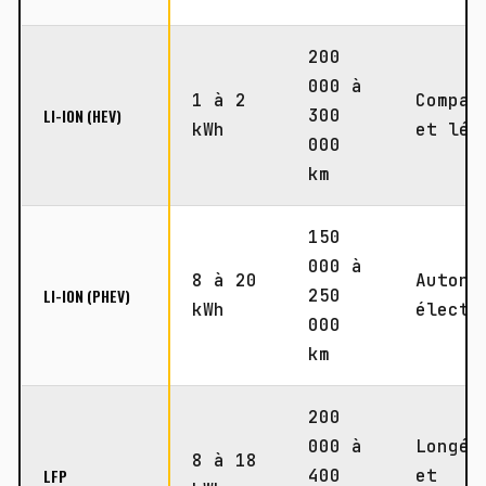
200
000 à
1 à 2
Compac
LI-ION (HEV)
300
kWh
et lég
000
km
150
000 à
8 à 20
Autono
LI-ION (PHEV)
250
kWh
électr
000
km
200
000 à
Longév
8 à 18
LFP
400
et