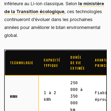
inférieure au Li-ion classique. Selon
le ministère
de la Transition écologique
, ces technologies
continueront d’évoluer dans les prochaines
années pour améliorer le bilan environnemental
global.
DURÉE
CAPACITÉ
AVANTAG
TECHNOLOGIE
DE VIE
TYPIQUE
PRINCIP
ESTIMÉE
250
000 à
1 à 2
Fiabil
NIMH
350
kWh
éprouv
000
km