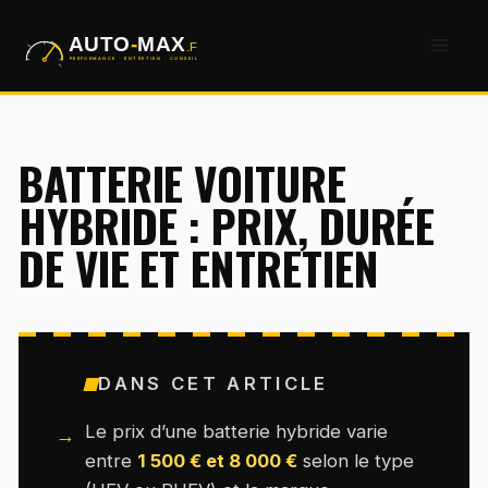
Aller
Men
au
contenu
BATTERIE VOITURE
HYBRIDE : PRIX, DURÉE
DE VIE ET ENTRETIEN
DANS CET ARTICLE
Le prix d’une batterie hybride varie
entre
1 500 € et 8 000 €
selon le type