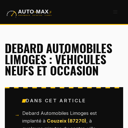
Aller
Men
au
contenu
DEBARD AUTOMOBILES
LIMOGES : VÉHICULES
NEUFS ET OCCASION
DANS CET ARTICLE
Debard Automobiles Limoges est
implanté à
Couzeix (87270)
, à