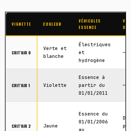
VÉHICULES
VÉH
VIGNETTE
COULEUR
ESSENCE
DIE
Électriques
Verte et
CRIT’AIR 0
et
—
blanche
hydrogène
Essence à
CRIT’AIR 1
Violette
partir du
—
01/01/2011
Essence du
Di
01/01/2006
CRIT’AIR 2
Jaune
pa
au