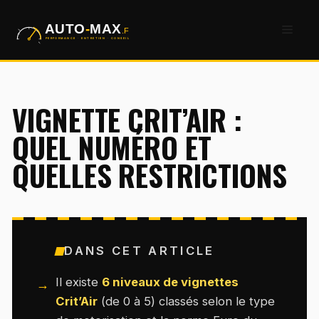
Aller
Men
au
contenu
VIGNETTE CRIT’AIR :
QUEL NUMÉRO ET
QUELLES RESTRICTIONS
DANS CET ARTICLE
Il existe
6 niveaux de vignettes
Crit’Air
(de 0 à 5) classés selon le type