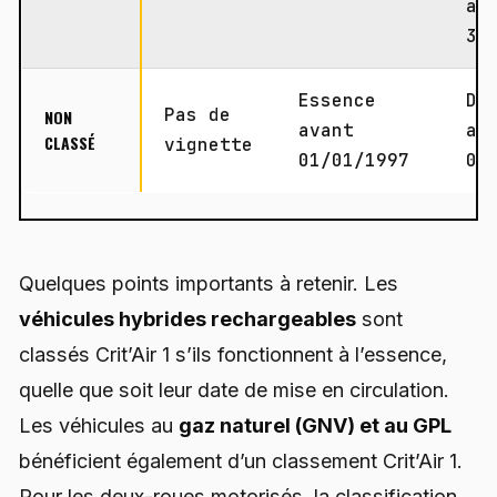
au
31
Essence
Di
Pas de
NON
avant
av
CLASSÉ
vignette
01/01/1997
01
Quelques points importants à retenir. Les
véhicules hybrides rechargeables
sont
classés Crit’Air 1 s’ils fonctionnent à l’essence,
quelle que soit leur date de mise en circulation.
Les véhicules au
gaz naturel (GNV) et au GPL
bénéficient également d’un classement Crit’Air 1.
Pour les deux-roues motorisés, la classification