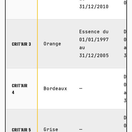
01
31/12/2010
Essence du
Di
01/01/1997
01
CRIT’AIR 3
Orange
au
au
31/12/2005
31
Di
01
CRIT’AIR
Bordeaux
—
4
au
31
Di
01
CRIT’AIR 5
Grise
—