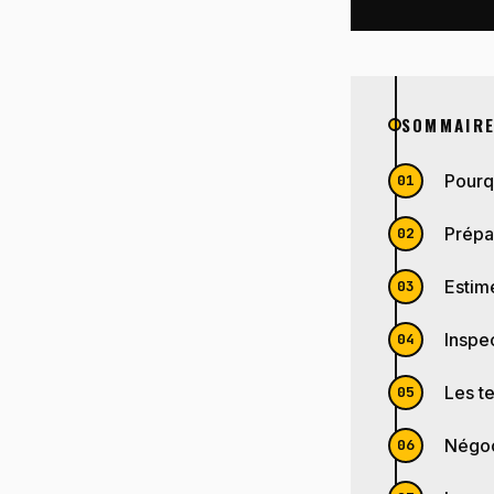
SOMMAIR
Pourq
Prépar
Estime
Inspec
Les t
Négoc