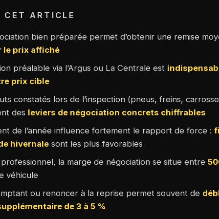
 CET ARTICLE
ciation bien préparée permet d’obtenir une remise mo
 le prix affiché
tion préalable via l’Argus ou La Centrale est
indispensab
tre prix cible
ts constatés lors de l’inspection (pneus, freins, carrosse
ent des
leviers de négociation concrets chiffrables
t de l’année influence fortement le rapport de force :
f
de hivernale
sont les plus favorables
professionnel, la marge de négociation se situe entre
50
e véhicule
mptant ou renoncer à la reprise permet souvent de
déb
supplémentaire de 3 à 5 %