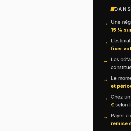
DANS
Une négo
15 % sur
L’estima
fixer vo
Les défau
constitu
Le momen
et pério
Chez un 
€
selon l
Payer co
remise 