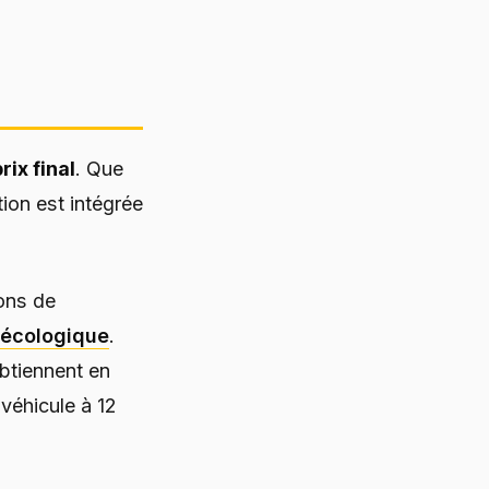
rix final
. Que
ion est intégrée
ions de
n écologique
.
btiennent en
 véhicule à 12