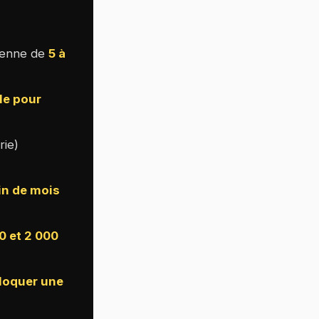
yenne de
5 à
le pour
rie)
in de mois
0 et 2 000
loquer une