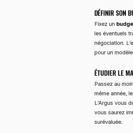
DÉFINIR SON 
Fixez un
budget
les éventuels t
négociation. L’e
pour un modèle 
ÉTUDIER LE M
Passez au moi
même année, le
L’Argus vous don
vous saurez imm
surévaluée.