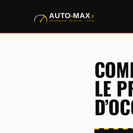
Aller
au
contenu
COMM
LE P
D’OC