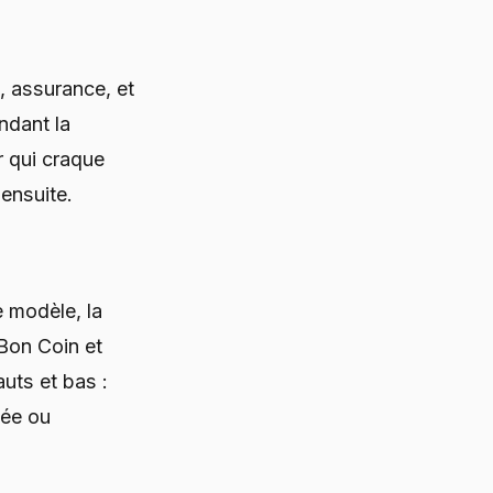
, assurance, et
ndant la
r qui craque
ensuite.
 modèle, la
Bon Coin et
uts et bas :
cée ou