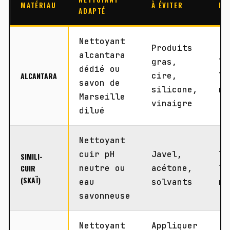
MATÉRIAU
À ÉVITER
FR
ADAPTÉ
Nettoyant
Produits
alcantara
gras,
To
dédié ou
ALCANTARA
cire,
le
savon de
silicone,
mo
Marseille
vinaigre
dilué
Nettoyant
cuir pH
Javel,
To
SIMILI-
CUIR
neutre ou
acétone,
le
(SKAÏ)
eau
solvants
mo
savonneuse
Nettoyant
Appliquer