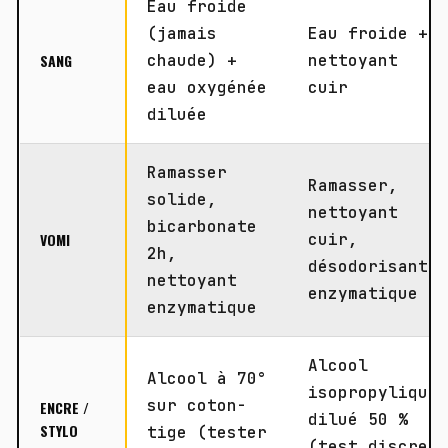
Eau froide
(jamais
Eau froide +
SANG
chaude) +
nettoyant
eau oxygénée
cuir
diluée
Ramasser
Ramasser,
solide,
nettoyant
bicarbonate
VOMI
cuir,
2h,
désodorisant
nettoyant
enzymatique
enzymatique
Alcool
Alcool à 70°
isopropylique
sur coton-
ENCRE /
dilué 50 %
STYLO
tige (tester
(test discret