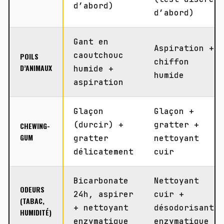
d’abord)
d’abord)
Gant en
Aspiration +
caoutchouc
POILS
chiffon
D’ANIMAUX
humide +
humide
aspiration
Glaçon
Glaçon +
(durcir) +
gratter +
CHEWING-
GUM
gratter
nettoyant
délicatement
cuir
Bicarbonate
Nettoyant
ODEURS
24h, aspirer
cuir +
(TABAC,
+ nettoyant
désodorisant
HUMIDITÉ)
enzymatique
enzymatique