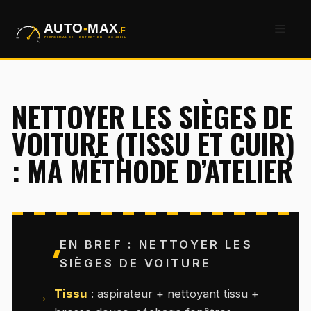
Aller
Men
au
contenu
NETTOYER LES SIÈGES DE
VOITURE (TISSU ET CUIR)
: MA MÉTHODE D’ATELIER
EN BREF : NETTOYER LES
SIÈGES DE VOITURE
Tissu
: aspirateur + nettoyant tissu +