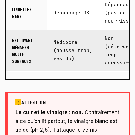
Dépannage
LINGETTES
Dépannage OK
(pas de
BÉBÉ
nourrissa
Non
NETTOYANT
Médiocre
(détergen
MÉNAGER
(mousse trop,
MULTI-
trop
résidu)
SURFACES
agressif)
ATTENTION
Le cuir et le vinaigre : non.
Contrairement
à ce qu’on lit partout, le vinaigre blanc est
acide (pH 2,5). Il attaque le vernis