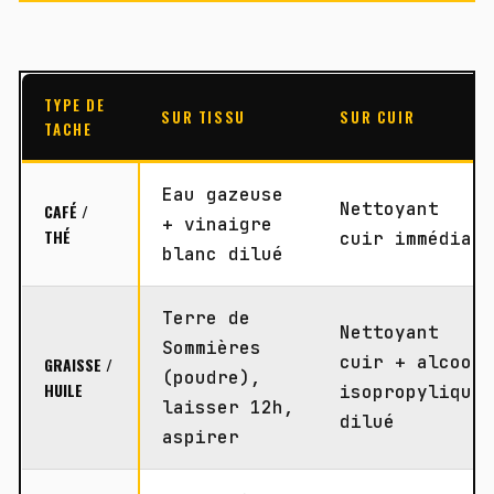
TYPE DE
SUR TISSU
SUR CUIR
TACHE
Eau gazeuse
Nettoyant
CAFÉ /
+ vinaigre
THÉ
cuir immédiat
blanc dilué
Terre de
Nettoyant
Sommières
cuir + alcool
GRAISSE /
(poudre),
HUILE
isopropylique
laisser 12h,
dilué
aspirer