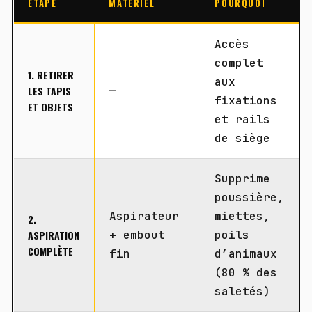
ÉTAPE
MATÉRIEL
POURQUOI
Accès
complet
1. RETIRER
aux
LES TAPIS
—
fixations
ET OBJETS
et rails
de siège
Supprime
poussière,
Aspirateur
miettes,
2.
ASPIRATION
+ embout
poils
COMPLÈTE
fin
d’animaux
(80 % des
saletés)