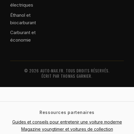
électriques
Éthanol et
biocarburant
Carburant et
économie
© 2026 AUTO-MAX.FR. TOUS DROITS RÉSERVÉS.
ÉCRIT PAR THOMAS GARNIER.
Ressources partenaires
Guides et conseils pour entretenir une voiture moderne
Magazine youngtimer et voitures de collection