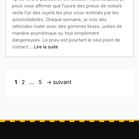
peux vous affirmer que l’usure des pneus de voiture
reste l’un des sujets les plus sous-estimés par les
automobilistes. Chaque semaine, je vois des
véhicules rouler avec des gommes lisses, usées de
manière asymétrique ou tout simplement
dangereuses. Le pneu est pourtant le seul point de
contact …
Lire la suite
Page
Page
Page
1
2
…
5
→
suivant