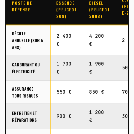
POSTE DE
ESSENCE
DIESEL
(PEU
DÉPENSE
(PEUGEOT
(PEUGEOT
E-20
208)
3008)
DÉCOTE
2 400
4 200
ANNUELLE (SUR 5
2 8
€
€
ANS)
1 700
1 900
CARBURANT OU
500
ÉLECTRICITÉ
€
€
ASSURANCE
550 €
850 €
700
TOUS RISQUES
1 200
ENTRETIEN ET
900 €
300
RÉPARATIONS
€