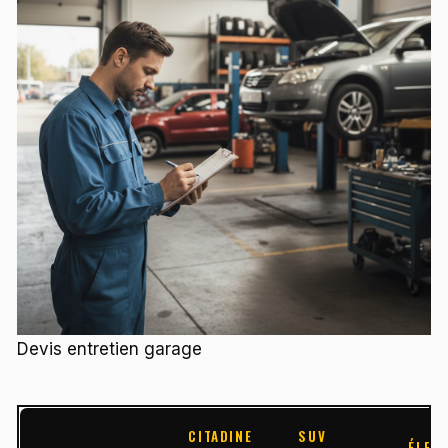
Devis entretien garage
CITADINE
SUV
ÉLEC