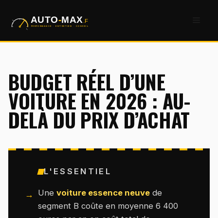
Aller
Men
au
contenu
BUDGET RÉEL D’UNE
VOITURE EN 2026 : AU-
DELÀ DU PRIX D’ACHAT
L'ESSENTIEL
Une
voiture essence neuve
de
segment B coûte en moyenne 6 400