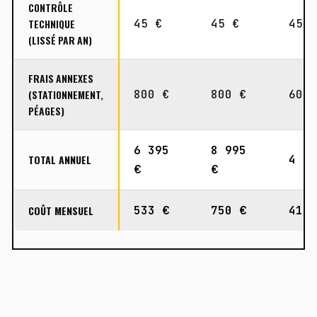
CONTRÔLE
TECHNIQUE
45 €
45 €
45 
(LISSÉ PAR AN)
FRAIS ANNEXES
(STATIONNEMENT,
800 €
800 €
600
PÉAGES)
6 395
8 995
TOTAL ANNUEL
4 9
€
€
COÛT MENSUEL
533 €
750 €
412