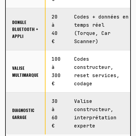
20
Codes + données en
DONGLE
à
temps réel
BLUETOOTH +
40
(Torque, Car
APPLI
€
Scanner)
100
Codes
à
constructeur,
VALISE
MULTIMARQUE
300
reset services,
€
codage
30
Valise
à
constructeur,
DIAGNOSTIC
GARAGE
60
interprétation
€
experte