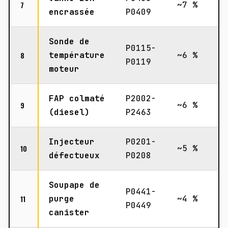
7
~7 %
encrassée
P0409
Sonde de
P0115-
8
température
~6 %
P0119
moteur
FAP colmaté
P2002-
9
~6 %
(diesel)
P2463
Injecteur
P0201-
10
~5 %
défectueux
P0208
Soupape de
P0441-
11
purge
~4 %
P0449
canister