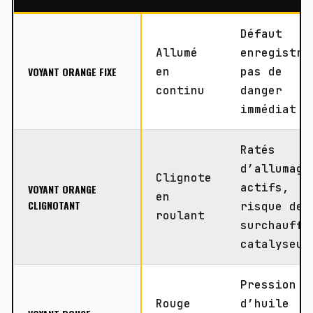
Défaut
Allumé
enregistré
VOYANT ORANGE FIXE
en
pas de
continu
danger
immédiat
Ratés
d’allumage
Clignote
actifs,
VOYANT ORANGE
en
CLIGNOTANT
risque de
roulant
surchauffe
catalyseur
Pression
Rouge
d’huile