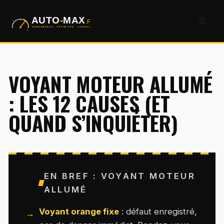
Aller
Men
au
contenu
VOYANT MOTEUR ALLUMÉ
: LES 12 CAUSES (ET
QUAND S’INQUIÉTER)
EN BREF : VOYANT MOTEUR
ALLUMÉ
Voyant orange fixe
: défaut enregistré,