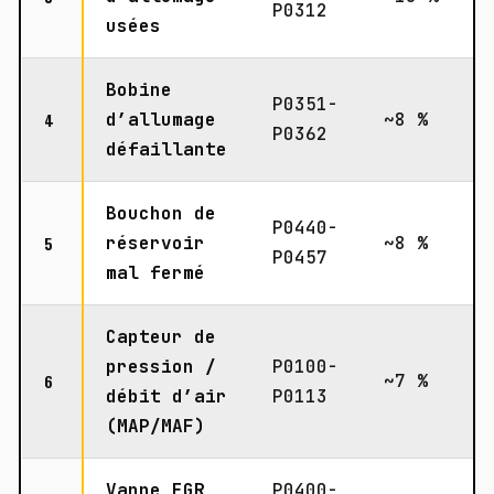
P0312
usées
Bobine
P0351-
4
d’allumage
~8 %
P0362
défaillante
Bouchon de
P0440-
5
réservoir
~8 %
P0457
mal fermé
Capteur de
pression /
P0100-
6
~7 %
débit d’air
P0113
(MAP/MAF)
Vanne EGR
P0400-