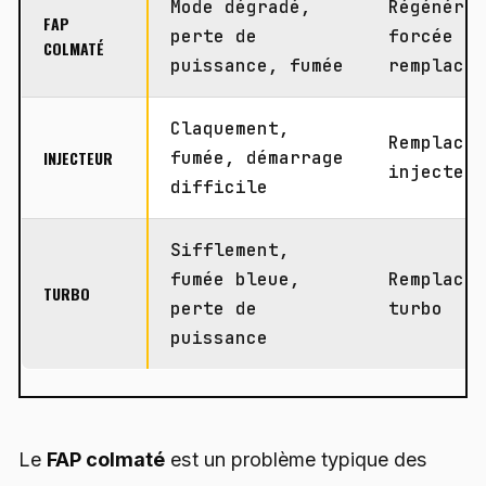
Mode dégradé,
Régénéra
FAP
perte de
forcée o
COLMATÉ
puissance, fumée
remplace
Claquement,
Remplace
INJECTEUR
fumée, démarrage
injecteu
difficile
Sifflement,
fumée bleue,
Remplace
TURBO
perte de
turbo
puissance
Le
FAP colmaté
est un problème typique des