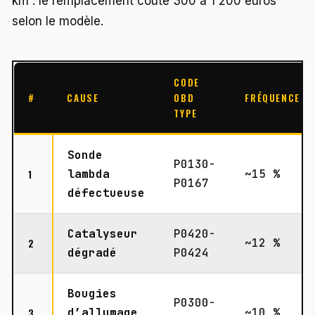
km : le remplacement coûte 300 à 1 200 euros
selon le modèle.
CODE
#
CAUSE
OBD
FRÉQUENCE
TYPE
Sonde
P0130-
1
lambda
~15 %
P0167
défectueuse
Catalyseur
P0420-
2
~12 %
dégradé
P0424
Bougies
P0300-
3
d’allumage
~10 %