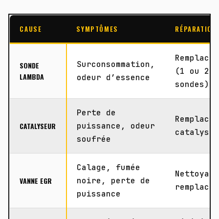
CAUSE
SYMPTÔMES
RÉPARATION
Remplace
Surconsommation,
SONDE
(1 ou 2
LAMBDA
odeur d’essence
sondes)
Perte de
Remplace
CATALYSEUR
puissance, odeur
catalyse
soufrée
Calage, fumée
Nettoyag
VANNE EGR
noire, perte de
remplace
puissance