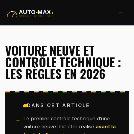
Aller
Men
au
contenu
VOITURE NEUVE ET
CONTRÔLE TECHNIQUE :
LES RÈGLES EN 2026
DANS CET ARTICLE
Le premier contrôle technique d’une
voiture neuve doit être réalisé
avant la