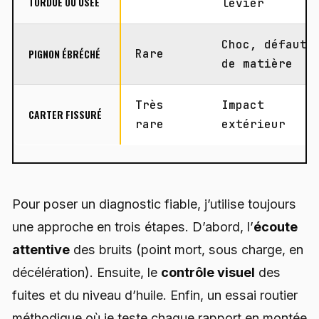
TORDUE OU USÉE
levier
Choc, défaut
PIGNON ÉBRÉCHÉ
Rare
de matière
Très
Impact
CARTER FISSURÉ
rare
extérieur
Pour poser un diagnostic fiable, j’utilise toujours
une approche en trois étapes. D’abord, l’
écoute
attentive
des bruits (point mort, sous charge, en
décélération). Ensuite, le
contrôle visuel
des
fuites et du niveau d’huile. Enfin, un essai routier
méthodique où je teste chaque rapport en montée