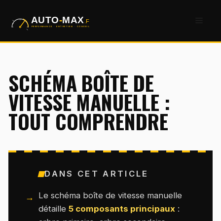
Aller
Men
au
contenu
SCHÉMA BOÎTE DE
VITESSE MANUELLE :
TOUT COMPRENDRE
DANS CET ARTICLE
Le schéma boîte de vitesse manuelle
détaille
5 composants principaux
: