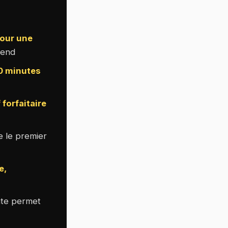
pour une
-end
30 minutes
f forfaitaire
e le premier
e,
te permet