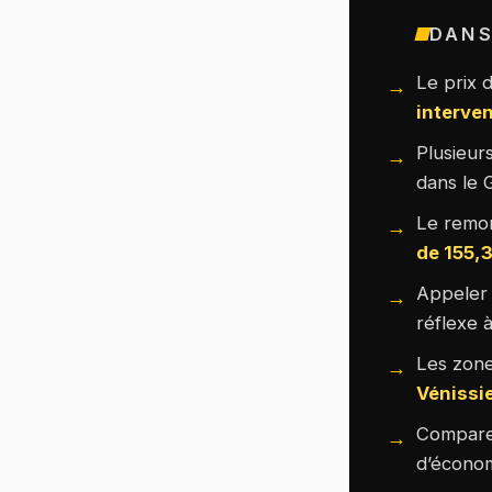
DANS
Le prix 
interve
Plusieur
dans le 
Le remor
de 155,
Appeler
réflexe 
Les zone
Vénissie
Compare
d’économ