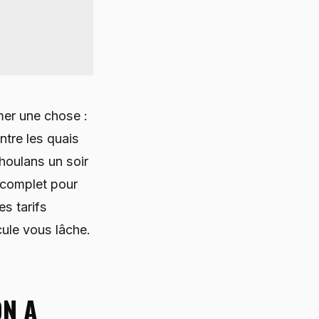
mer une chose :
ntre les quais
houlans un soir
e complet pour
es tarifs
cule vous lâche.
ON A