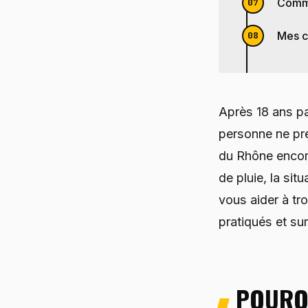
Comme
Mes c
Après 18 ans pa
personne ne pré
du Rhône encomb
de pluie, la sit
vous aider à tr
pratiqués et sur
POURQU