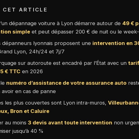
 CET ARTICLE
d’un dépannage voiture à Lyon démarre autour de
49 € 
ntion simple
et peut dépasser 200 € de nuit ou le week
s dépanneurs lyonnais proposent une
intervention en 
Grand Lyon, 24h/24 et 7j/7
quage sur autoroute est encadré par l’État avec un
tari
35 € TTC
en 2026
 le
numéro d’assistance de votre assurance auto
rest
à avoir en cas de panne
s les plus couvertes sont Lyon intra-muros,
Villeurbann
ux, Bron et Caluire
r au moins
3 devis avant toute intervention
non urgen
iser jusqu’à 40 %