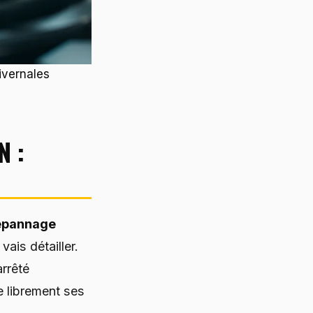
hivernales
N :
dépannage
ais détailler.
arrêté
e librement ses