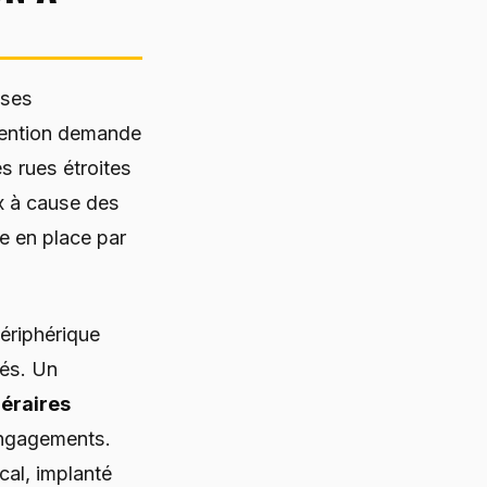
 ses
rvention demande
s rues étroites
x à cause des
e en place par
périphérique
rés. Un
néraires
engagements.
cal, implanté