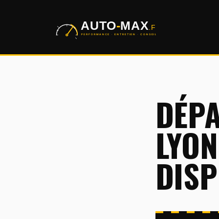
Aller
au
contenu
DÉPA
LYON
DISP