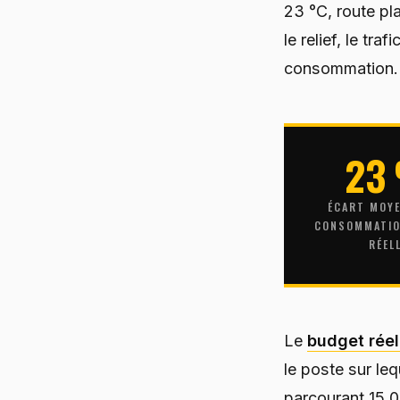
23 °C, route pla
le relief, le tra
consommation.
23
ÉCART MOYE
CONSOMMATIO
RÉEL
Le
budget réel
le poste sur le
parcourant 15 