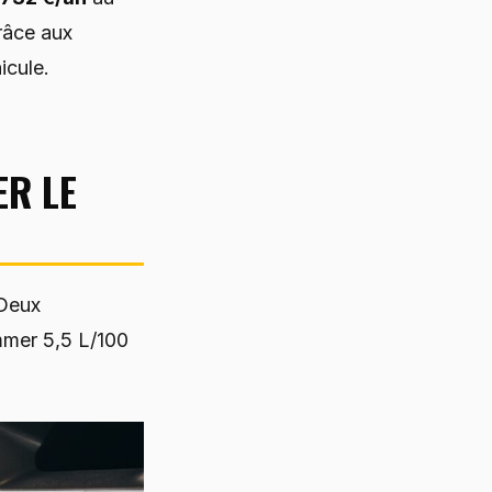
râce aux
icule.
ER LE
Deux
mmer 5,5 L/100