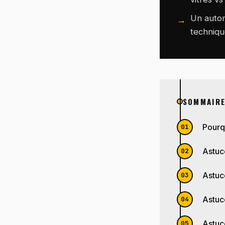
Un auto
techniqu
SOMMAIR
Pourq
Astuce
Astuce
Astuce
Astuce