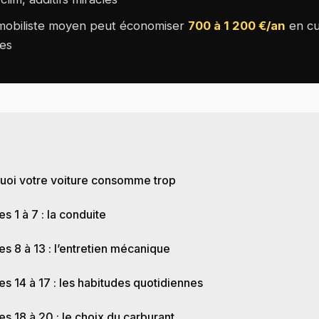
mobiliste moyen peut économiser
700 à 1 200 €/an
en cu
es
E
uoi votre voiture consomme trop
s 1 à 7 : la conduite
s 8 à 13 : l’entretien mécanique
s 14 à 17 : les habitudes quotidiennes
s 18 à 20 : le choix du carburant