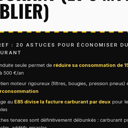
BLIER)
REF : 20 ASTUCES POUR ÉCONOMISER D
BURANT
nduite seule permet de
réduire sa consommation de 1
 à 500 €/an
tien moteur rigoureux (filtres, bougies, pression pneus) 
urconsommation
age au
E85 divise la facture carburant par deux
pour le
les
thes tenaces sont définitivement débunkés : carburant 
 clim, additifs miracles