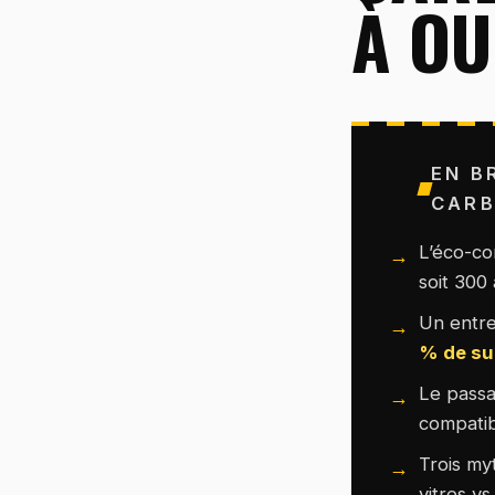
À OU
EN B
CAR
L’éco-co
soit 300
Un entre
% de s
Le pass
compatib
Trois my
vitres vs