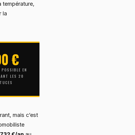
a température,
r la
00 €
 POSSIBLE EN
UANT LES 20
TUCES
rant, mais c’est
omobiliste
 732 €/an
au