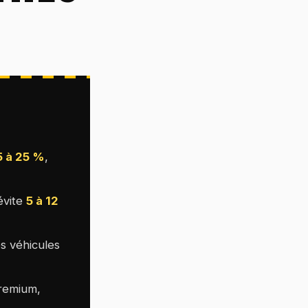
U
5 à 25 %
,
évite
5 à 12
s véhicules
premium,