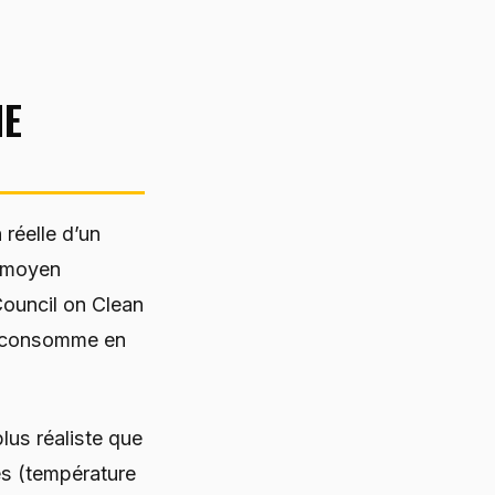
ME
réelle d’un
t moyen
Council on Clean
P consomme en
lus réaliste que
es (température