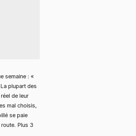
ue semaine : «
 La plupart des
éel de leur
es mal choisis,
illé se paie
 route. Plus 3