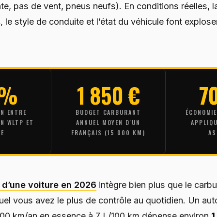
te, pas de vent, pneus neufs). En conditions réelles, l
fic, le style de conduite et l’état du véhicule font explose
 %
1 850 €
7
N ENTRE
BUDGET CARBURANT
ÉCONOMIE
N WLTP ET
ANNUEL MOYEN D'UN
APPLIQ
LE
FRANÇAIS (15 000 KM)
AS
 d’une voiture en 2026
intègre bien plus que le carbu
quel vous avez le plus de contrôle au quotidien. Un aut
000 km/an en essence à 7 L/100 km dépense environ
1