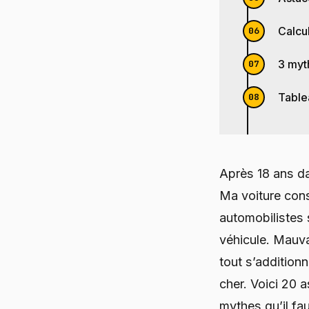
Calcu
3 myt
Table
Après 18 ans da
Ma voiture cons
automobilistes 
véhicule. Mauvai
tout s’addition
cher. Voici 20 a
mythes qu’il fau