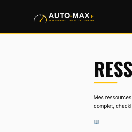
Aller
au
contenu
RES
Mes ressources 
complet, checkli