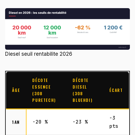
Diesel seuil rentabilite 2026
DÉCOTE
DÉCOTE
ESSENCE
DIESEL
ÂGE
ÉCART
(308
(308
PURETECH)
BLUEHDI)
-3
1 AN
-20 %
-23 %
pts