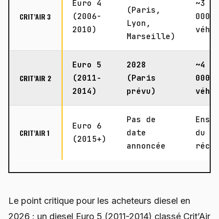
Euro 4
~3 0
(Paris,
CRIT’AIR 3
(2006-
000
Lyon,
2010)
véhi
Marseille)
Euro 5
2028
~4 5
CRIT’AIR 2
(2011-
(Paris
000
2014)
prévu)
véhi
Pas de
Ense
Euro 6
CRIT’AIR 1
date
du p
(2015+)
annoncée
réce
Le point critique pour les acheteurs diesel en
2026 : un diesel Euro 5 (2011-2014) classé Crit’Air