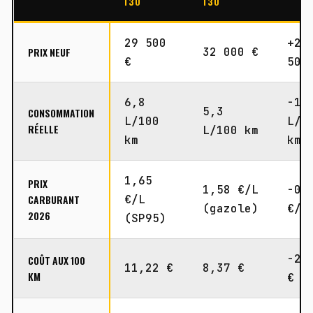
130
130
29 500
+2
PRIX NEUF
32 000 €
€
500
6,8
-1,
5,3
CONSOMMATION
L/100
L/1
RÉELLE
L/100 km
km
km
1,65
PRIX
1,58 €/L
-0,
CARBURANT
€/L
(gazole)
€/L
2026
(SP95)
-2,
COÛT AUX 100
11,22 €
8,37 €
KM
€