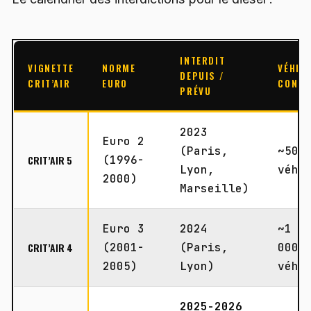
INTERDIT
VIGNETTE
NORME
VÉHIC
DEPUIS /
CRIT’AIR
EURO
CONCE
PRÉVU
2023
Euro 2
(Paris,
~500
CRIT’AIR 5
(1996-
Lyon,
véhi
2000)
Marseille)
Euro 3
2024
~1 2
CRIT’AIR 4
(2001-
(Paris,
000
2005)
Lyon)
véhi
2025-2026