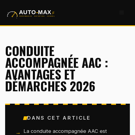
Aller
Men
au
contenu
CONDUITE
ACCOMPAGNÉE AAC :
AVANTAGES ET
DÉMARCHES 2026
DANS CET ARTICLE
La conduite accompagnée AAC est